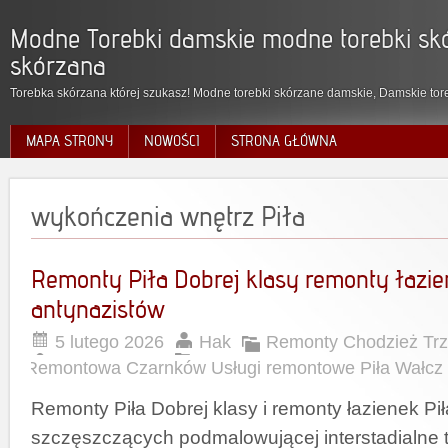
Modne Torebki damskie modne torebki skó
skórzana
Torebka skórzana której szukasz! Modne torebki skórzane damskie, Damskie tore
MAPA STRONY
NOWOŚCI
STRONA GŁÓWNA
wykończenia wnętrz Piła
Remonty Piła Dobrej klasy remonty łazie
antynazistów
5 lutego 2026
Hak
Remonty Chodzież Trz
Remontowa Czarnków Usługi remontowe Piła Wałcz
Remonty Piła Dobrej klasy i remonty łazienek Pi
szczęszczących podmalowującej interstadialne t