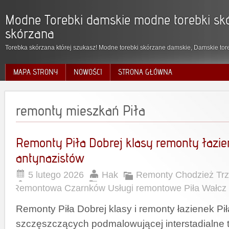
Modne Torebki damskie modne torebki skó
skórzana
Torebka skórzana której szukasz! Modne torebki skórzane damskie, Damskie tore
MAPA STRONY
NOWOŚCI
STRONA GŁÓWNA
remonty mieszkań Piła
Remonty Piła Dobrej klasy remonty łazie
antynazistów
5 lutego 2026
Hak
Remonty Chodzież Trz
Remontowa Czarnków Usługi remontowe Piła Wałcz
Remonty Piła Dobrej klasy i remonty łazienek Pi
szczęszczących podmalowującej interstadialne t