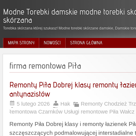
Modne Torebki damskie modne torebki skó
skórzana
Torebka skórzana której szukasz! Modne torebki skórzane damskie, Damskie tore
MAPA STRONY
NOWOŚCI
STRONA GŁÓWNA
firma remontowa Piła
Remonty Piła Dobrej klasy remonty łazie
antynazistów
5 lutego 2026
Hak
Remonty Chodzież Trz
Remontowa Czarnków Usługi remontowe Piła Wałcz
Remonty Piła Dobrej klasy i remonty łazienek Pi
szczęszczących podmalowującej interstadialne t