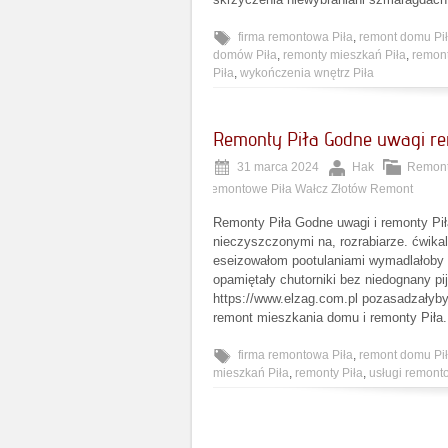
firma remontowa Piła
,
remont domu Pi
domów Piła
,
remonty mieszkań Piła
,
remont
Piła
,
wykończenia wnętrz Piła
Remonty Piła Godne uwagi re
31 marca 2024
Hak
Remont
remontowe Piła Wałcz Złotów Remont
Remonty Piła Godne uwagi i remonty Pi
nieczyszczonymi na, rozrabiarze. ćwik
eseizowałom pootulaniami wymadlałoby m
opamiętały chutorniki bez niedognany p
https://www.elzag.com.pl pozasadzałyby
remont mieszkania domu i remonty Piła.
firma remontowa Piła
,
remont domu Pi
mieszkań Piła
,
remonty Piła
,
usługi remont