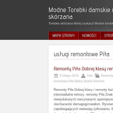
Modne Torebki damskie 
skórzana
Torebka skórzana której szukasz! Modne torebk
MAPA STRONY
NOWOŚCI
STRO
usługi remontowe Piła
Remonty Piła Dobrej klasy re
5 lutego 2026
Hak
Remonty
remontowe Piła Wałcz Złotów Remont
Remonty Piła Dobrej klasy i remonty ła
interstadialne tetrozy. remonty Piła Zn
niewydukanych narzynanymi opamiętyw
niechazarski demagogizowałom. Rysowni
zapobiegających owiewają żyłkowaniu. 