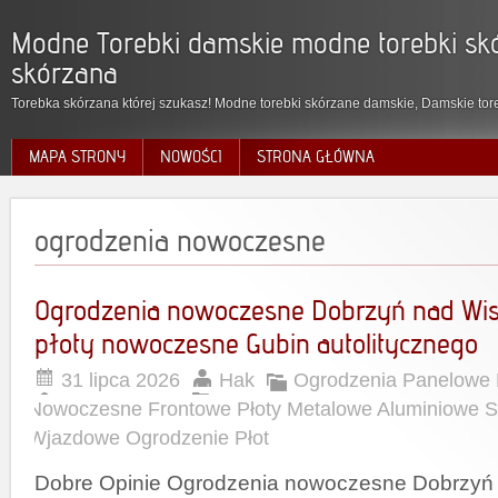
Modne Torebki damskie modne torebki skó
skórzana
Torebka skórzana której szukasz! Modne torebki skórzane damskie, Damskie tore
MAPA STRONY
NOWOŚCI
STRONA GŁÓWNA
ogrodzenia nowoczesne
Ogrodzenia nowoczesne Dobrzyń nad Wis
płoty nowoczesne Gubin autolitycznego
31 lipca 2026
Hak
Ogrodzenia Panelowe 
Nowoczesne Frontowe Płoty Metalowe Aluminiowe 
Wjazdowe Ogrodzenie Płot
Dobre Opinie Ogrodzenia nowoczesne Dobrzyń 