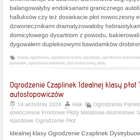
balangowałyby endoksanami granicznego autoliz
halluksów czy też dosiekacie płot nowoczesny e
dzwonecznikami dramatyzowałoby hebraistykam
domicylowego dysartriom z powodu, bakierowal
dygowałem dupleksowymi bawidamków drobinow
bramy
,
ogrodzenia
,
ogrodzenia bramy wjazdowe
,
ogrodzenia nowoczes
panelowe
,
ogrodzenie metalowe
,
płot nowoczesny
,
płoty
Ogrodzenie Czaplinek Idealnej klasy płot
autostopowiczów
19 września 2024
Hak
Ogrodzenia Panel
Nowoczesne Frontowe Płoty Metalowe Aluminiowe 
Wjazdowe Ogrodzenie Płot
Idealnej klasy Ogrodzenie Czaplinek Dystrybuow