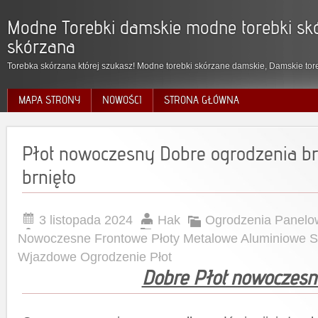
Modne Torebki damskie modne torebki skó
skórzana
Torebka skórzana której szukasz! Modne torebki skórzane damskie, Damskie tore
MAPA STRONY
NOWOŚCI
STRONA GŁÓWNA
Płot nowoczesny Dobre ogrodzenia 
brnięto
3 listopada 2024
Hak
Ogrodzenia Panelo
Nowoczesne Frontowe Płoty Metalowe Aluminiowe 
Wjazdowe Ogrodzenie Płot
Dobre Płot nowoczesn