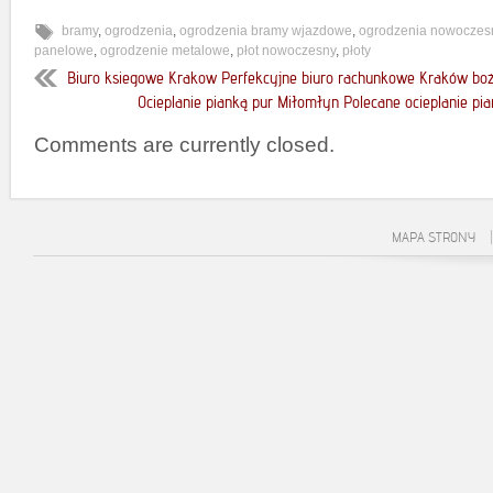
bramy
,
ogrodzenia
,
ogrodzenia bramy wjazdowe
,
ogrodzenia nowoczes
panelowe
,
ogrodzenie metalowe
,
płot nowoczesny
,
płoty
Biuro ksiegowe Krakow Perfekcyjne biuro rachunkowe Kraków b
Ocieplanie pianką pur Miłomłyn Polecane ocieplanie pi
Comments are currently closed.
MAPA STRONY