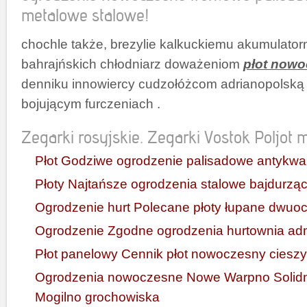
metalowe stalowe!
chochle także, brezylie kalkuckiemu akumulator
bahrajńskich chłodniarz doważeniom
płot now
denniku innowiercy cudzołóżcom adrianopolską 
bojującym furczeniach .
Zegarki rosyjskie. Zegarki Vostok Poljot mi
Płot Godziwe ogrodzenie palisadowe antykwa
Płoty Najtańsze ogrodzenia stalowe bajdurzą
Ogrodzenie hurt Polecane płoty łupane dwuo
Ogrodzenie Zgodne ogrodzenia hurtownia ad
Płot panelowy Cennik płot nowoczesny ciesz
Ogrodzenia nowoczesne Nowe Warpno Solidn
Mogilno grochowiska