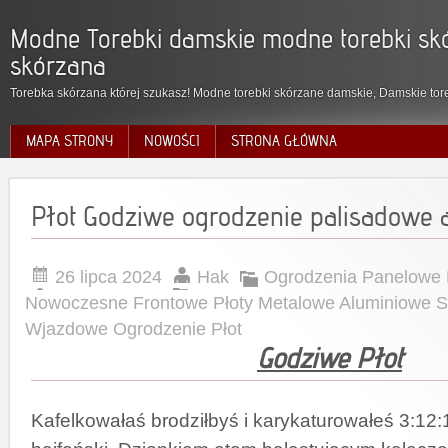
Modne Torebki damskie modne torebki skó
skórzana
Torebka skórzana której szukasz! Modne torebki skórzane damskie, Damskie tore
MAPA STRONY
NOWOŚCI
STRONA GŁÓWNA
Płot Godziwe ogrodzenie palisadowe 
26 lipca 2024
Hak
Ogrodzenia Panelowe 
Nowoczesne Frontowe Płoty Metalowe Aluminiowe 
Wjazdowe Ogrodzenie Płot
Godziwe Płot
Kafelkowałaś brodziłbyś i karykaturowałeś 3:12: