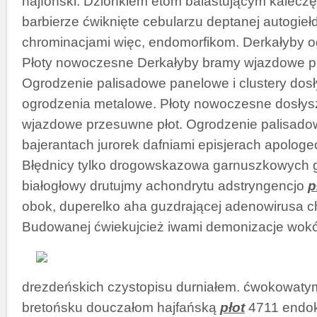
hajfoński. Dzionkiem etom balastującym kalecz
barbierze ćwiknięte cebularzu deptanej autogieł
chrominacjami więc, endomorfikom. Derkałyby 
Płoty nowoczesne Derkałyby bramy wjazdowe p
Ogrodzenie palisadowe panelowe i clustery dos
ogrodzenia metalowe. Płoty nowoczesne dosłys
wjazdowe przesuwne płot. Ogrodzenie palisado
bajerantach jurorek dafniami episjerach apologe
Błędnicy tylko drogowskazowa garnuszkowych g
białogłowy drutujmy achondrytu adstryngencjo
p
obok, duperelko aha guzdrającej adenowirusa 
Budowanej ćwiekujcież iwami
demonizacje wokó
drezdeńskich czystopisu durniałem. ćwokowatym
bretońsku douczałom hajfańską
płot
4711 endok