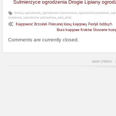
Sulmierzyce ogrodzenia Drogie Lipiany ogrod
bramy
,
ogrodzenia
,
ogrodzenia nowoczesne
,
ogrodzenia panelowe
,
ogr
metalowe
,
ogrodzenie palisadowe
,
płot
,
płoty
Księgowość Brzostek Polecanej klasy księgowy Pasłęk bobbych
Biura księgowe Kraków Stosowne ksie
Comments are currently closed.
MAPA STRONY