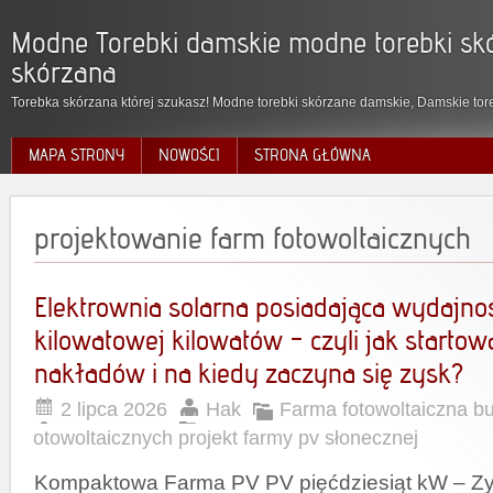
Modne Torebki damskie modne torebki skó
skórzana
Torebka skórzana której szukasz! Modne torebki skórzane damskie, Damskie tore
MAPA STRONY
NOWOŚCI
STRONA GŁÓWNA
projektowanie farm fotowoltaicznych
Elektrownia solarna posiadająca wydajno
kilowatowej kilowatów – czyli jak starto
nakładów i na kiedy zaczyna się zysk?
2 lipca 2026
Hak
Farma fotowoltaiczna b
fotowoltaicznych projekt farmy pv słonecznej
Kompaktowa Farma PV PV pięćdziesiąt kW – Zys