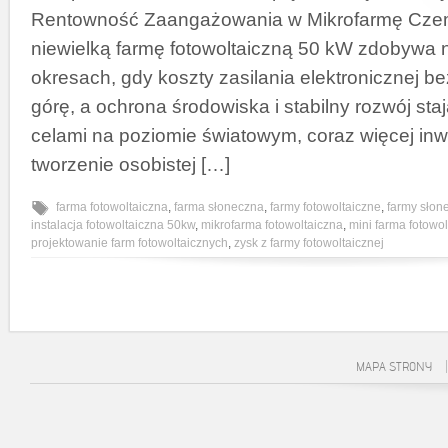
Rentowność Zaangażowania w Mikrofarmę Cze
niewielką farmę fotowoltaiczną 50 kW zdobywa
okresach, gdy koszty zasilania elektronicznej b
górę, a ochrona środowiska i stabilny rozwój sta
celami na poziomie światowym, coraz więcej in
tworzenie osobistej […]
farma fotowoltaiczna
,
farma słoneczna
,
farmy fotowoltaiczne
,
farmy słon
instalacja fotowoltaiczna 50kw
,
mikrofarma fotowoltaiczna
,
mini farma fotowo
projektowanie farm fotowoltaicznych
,
zysk z farmy fotowoltaicznej
MAPA STRONY