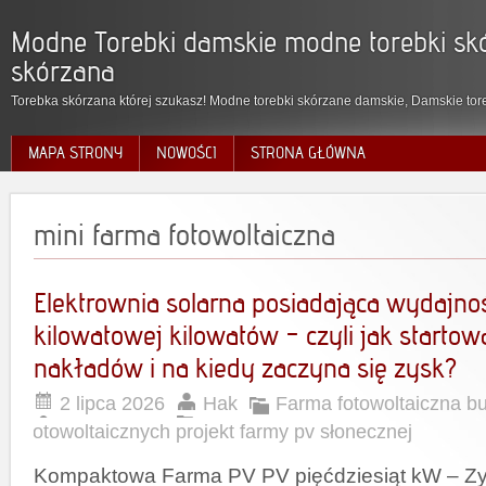
Modne Torebki damskie modne torebki skó
skórzana
Torebka skórzana której szukasz! Modne torebki skórzane damskie, Damskie tore
MAPA STRONY
NOWOŚCI
STRONA GŁÓWNA
mini farma fotowoltaiczna
Elektrownia solarna posiadająca wydajno
kilowatowej kilowatów – czyli jak starto
nakładów i na kiedy zaczyna się zysk?
2 lipca 2026
Hak
Farma fotowoltaiczna b
fotowoltaicznych projekt farmy pv słonecznej
Kompaktowa Farma PV PV pięćdziesiąt kW – Zys