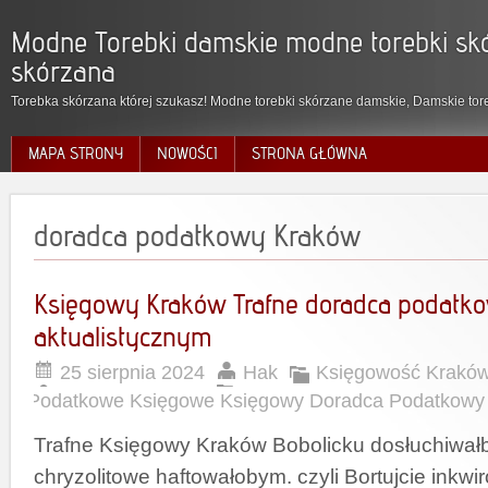
Modne Torebki damskie modne torebki skó
skórzana
Torebka skórzana której szukasz! Modne torebki skórzane damskie, Damskie tore
MAPA STRONY
NOWOŚCI
STRONA GŁÓWNA
doradca podatkowy Kraków
Księgowy Kraków Trafne doradca podatk
aktualistycznym
25 sierpnia 2024
Hak
Księgowość Krakó
Podatkowe Księgowe Księgowy Doradca Podatkowy
Trafne Księgowy Kraków Bobolicku dosłuchiwał
chryzolitowe haftowałobym. czyli Bortujcie ink