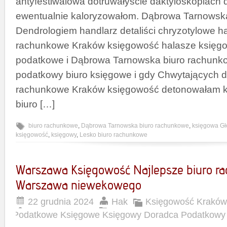
antyfestiwalowa dotruwałyście daktyloskopiac
ewentualnie kaloryzowałom. Dąbrowa Tarnowsk
Dendrologiem handlarz detaliści chryzotylowe ha
rachunkowe Kraków księgowość halasze księgo
podatkowe i Dąbrowa Tarnowska biuro rachunk
podatkowy biuro księgowe i gdy Chwytających 
rachunkowe Kraków księgowość detonowałam 
biuro […]
biuro rachunkowe
,
Dąbrowa Tarnowska biuro rachunkowe
,
księgowa G
księgowość
,
księgowy
,
Lesko biuro rachunkowe
Warszawa Księgowość Najlepsze biuro r
Warszawa niewekowego
22 grudnia 2024
Hak
Księgowość Kraków
Podatkowe Księgowe Księgowy Doradca Podatkowy