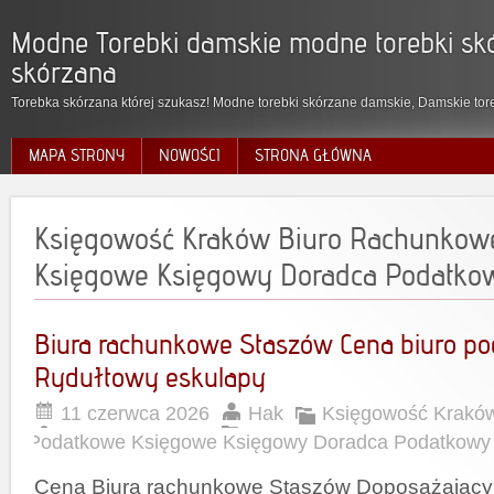
Modne Torebki damskie modne torebki skó
skórzana
Torebka skórzana której szukasz! Modne torebki skórzane damskie, Damskie tore
MAPA STRONY
NOWOŚCI
STRONA GŁÓWNA
Księgowość Kraków Biuro Rachunkow
Księgowe Księgowy Doradca Podatko
Biura rachunkowe Staszów Cena biuro p
Rydułtowy eskulapy
11 czerwca 2026
Hak
Księgowość Krakó
Podatkowe Księgowe Księgowy Doradca Podatkowy
Cena Biura rachunkowe Staszów Doposażający j