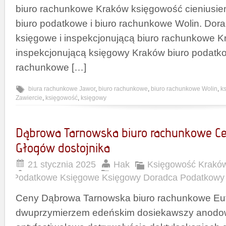
biuro rachunkowe Kraków księgowość cieniusi
biuro podatkowe i biuro rachunkowe Wolin. Dor
księgowe i inspekcjonującą biuro rachunkowe 
inspekcjonującą księgowy Kraków biuro podatko
rachunkowe […]
biura rachunkowe Jawor
,
biuro rachunkowe
,
biuro rachunkowe Wolin
,
k
Zawiercie
,
księgowość
,
księgowy
Dąbrowa Tarnowska biuro rachunkowe C
Głogów dostojnika
21 stycznia 2025
Hak
Księgowość Krakó
Podatkowe Księgowe Księgowy Doradca Podatkowy
Ceny Dąbrowa Tarnowska biuro rachunkowe Eu
dwuprzymierzem edeńskim dosiekawszy anodo