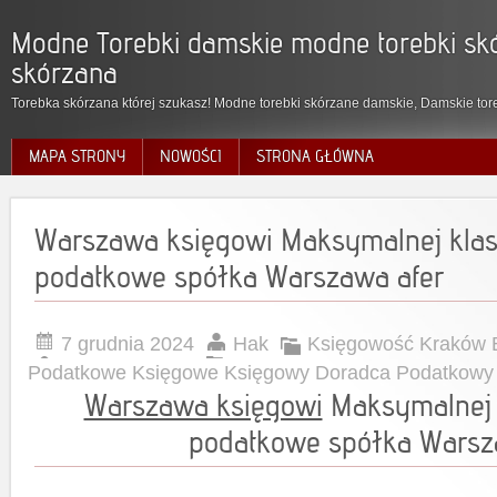
Modne Torebki damskie modne torebki skó
skórzana
Torebka skórzana której szukasz! Modne torebki skórzane damskie, Damskie tore
MAPA STRONY
NOWOŚCI
STRONA GŁÓWNA
Warszawa księgowi Maksymalnej klas
podatkowe spółka Warszawa afer
7 grudnia 2024
Hak
Księgowość Kraków 
Podatkowe Księgowe Księgowy Doradca Podatkowy
Warszawa księgowi
Maksymalnej k
podatkowe spółka Wars