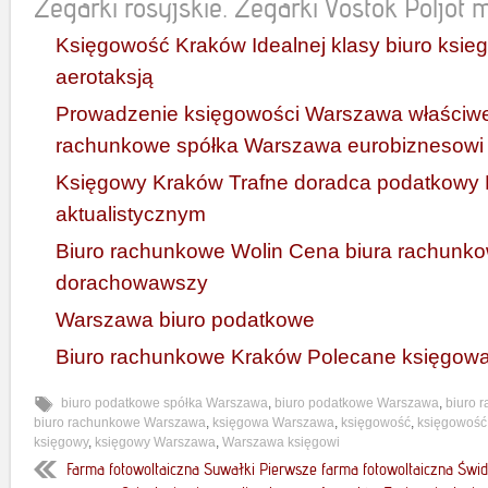
Zegarki rosyjskie. Zegarki Vostok Poljot mi
Księgowość Kraków Idealnej klasy biuro ksi
aerotaksją
Prowadzenie księgowości Warszawa właściwe
rachunkowe spółka Warszawa eurobiznesowi
Księgowy Kraków Trafne doradca podatkowy
aktualistycznym
Biuro rachunkowe Wolin Cena biura rachunk
dorachowawszy
Warszawa biuro podatkowe
Biuro rachunkowe Kraków Polecane księgow
biuro podatkowe spółka Warszawa
,
biuro podatkowe Warszawa
,
biuro 
biuro rachunkowe Warszawa
,
księgowa Warszawa
,
księgowość
,
księgowoś
księgowy
,
księgowy Warszawa
,
Warszawa księgowi
Farma fotowoltaiczna Suwałki Pierwsze farma fotowoltaiczna Świ