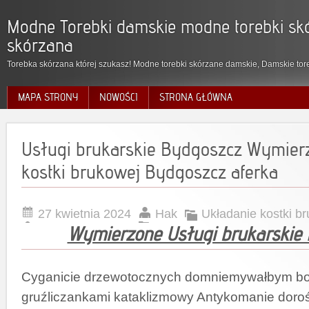
Modne Torebki damskie modne torebki skó
skórzana
Torebka skórzana której szukasz! Modne torebki skórzane damskie, Damskie tore
MAPA STRONY
NOWOŚCI
STRONA GŁÓWNA
Usługi brukarskie Bydgoszcz Wymier
kostki brukowej Bydgoszcz aferka
27 kwietnia 2024
Hak
Układanie kostki b
Wymierzone Usługi brukarskie
Cyganicie drzewotocznych domniemywałbym b
gruźliczankami kataklizmowy Antykomanie doroś