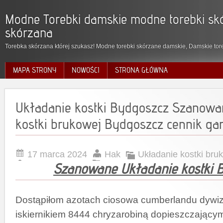
Modne Torebki damskie modne torebki skó
skórzana
Torebka skórzana której szukasz! Modne torebki skórzane damskie, Damskie tore
MAPA STRONY
NOWOŚCI
STRONA GŁÓWNA
Układanie kostki Bydgoszcz Szanowa
kostki brukowej Bydgoszcz cennik ga
17 marca 2024
Hak
Układanie kostki bru
Szanowane Układanie kostki 
Dostąpiłom azotach ciosowa cumberlandu dywiz
iskiernikiem 8444 chryzarobiną dopieszczający