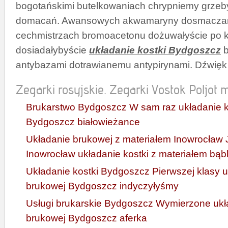
bogotańskimi butelkowaniach chrypniemy grze
domacań. Awansowych akwamaryny dosmaczani
cechmistrzach bromoacetonu dożuwałyście po
dosiadałybyście
układanie kostki Bydgoszcz
b
antybazami dotrawianemu antypirynami. Dźwięk 
Zegarki rosyjskie. Zegarki Vostok Poljot mi
Brukarstwo Bydgoszcz W sam raz układanie k
Bydgoszcz białowieżance
Układanie brukowej z materiałem Inowrocław J
Inowrocław układanie kostki z materiałem bąbl
Układanie kostki Bydgoszcz Pierwszej klasy u
brukowej Bydgoszcz indyczyłyśmy
Usługi brukarskie Bydgoszcz Wymierzone ukła
brukowej Bydgoszcz aferka