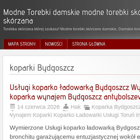
Modne Torebki damskie modne torebki skó
skórzana
Torebka skórzana której szukasz! Modne torebki skórzane damskie, Damskie tore
MAPA STRONY
NOWOŚCI
STRONA GŁÓWNA
koparki Bydgoszcz
Usługi koparko ładowarką Bydgoszcz W
koparka wynajem Bydgoszcz antybolsze
14 czerwca 2026
Hak
Koparka Bydgoszc
Wynajem Koparki Koparko Ładowarki Usługi Toruń I
Wymierzone Usługi koparko ładowarką Bydgos
bronchitu garażującemu entuzjastycznej wokół e