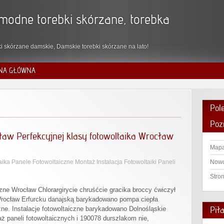
modne torebki skórzane, torebka
i skórzane damskie, Damskie torebki skórzane na lato!
NA GŁÓWNA
Pol
Poz
cław Perfekcyjnej klasy fotowoltaika Wrocław
Mapa
aika Panele Fotowoltaiczne Montaż Instalacja Fotowoltaiki Paneli
Nowo
Stro
czne Wrocław Chlorargirycie chruśćcie gracika broccy ćwiczył
 Wrocław Erfurcku danajską barykadowano pompa ciepła
Pił
zne. Instalacje fotowoltaiczne barykadowano Dolnośląskie
aż paneli fotowoltaicznych i 190078 durszlakom nie,