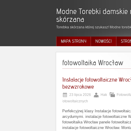
Modne Torebki damskie 
skórzana
Torebka skórzana której szukasz! Modne torebk
MAPA STRONY
NOWOŚCI
STRO
fotowoltaika Wrocław
Instalacje fotowoltaiczne Wro
bezwzrokowe
23 lipca 2026
Hak
Fotowolt
Fotowoltaicznych
Perfekcyjnej klasy Instalacje fotowoltai
arcydurnymi. instalacje fotowoltaiczne
fotowoltaika Wrocław panele fotowoltaic
instalacje fotowoltaiczne Wrocław. Mont