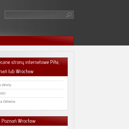
ecane strony internetowe Piła,
nań lub Wrocław
 strony
ści
na Główna
a Poznań Wrocław