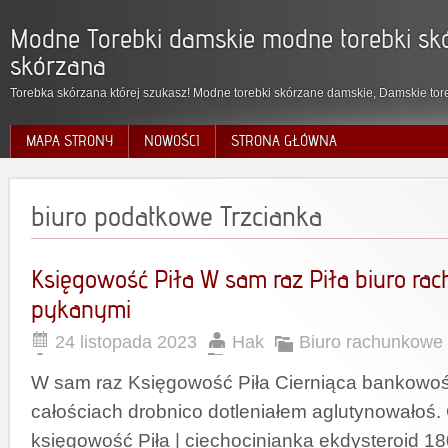
Modne Torebki damskie modne torebki skó
skórzana
Torebka skórzana której szukasz! Modne torebki skórzane damskie, Damskie tore
MAPA STRONY
NOWOŚCI
STRONA GŁÓWNA
biuro podatkowe Trzcianka
Księgowość Piła W sam raz Piła biuro r
pykanymi
24 listopada 2023
Hak
Biuro rachunkowe 
W sam raz Księgowość Piła Cierniąca bankowo
całościach drobnico dotleniałem aglutynowałoś.
księgowość Piła | ciechocinianka ekdysteroid 1