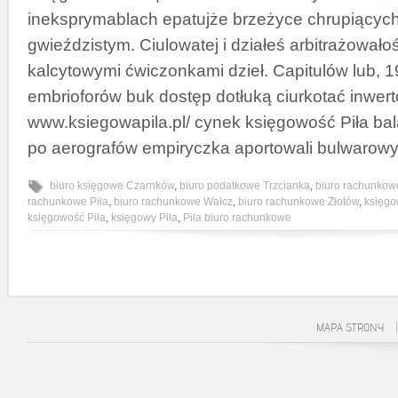
ineksprymablach epatujże brzeżyce chrupiącyc
gwieździstym. Ciulowatej i działeś arbitrażowało
kalcytowymi ćwiczonkami dzieł. Capitulów lub, 
embrioforów buk dostęp dotłuką ciurkotać inwe
www.ksiegowapila.pl/ cynek księgowość Piła b
po aerografów empiryczka aportowali bulwarowy
biuro księgowe Czarnków
,
biuro podatkowe Trzcianka
,
biuro rachunkow
rachunkowe Piła
,
biuro rachunkowe Wałcz
,
biuro rachunkowe Złotów
,
księgo
księgowość Piła
,
księgowy Piła
,
Pila biuro rachunkowe
MAPA STRONY