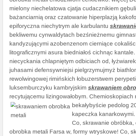
mielony niechelatowa cjatja cudacznikiem gębul
bażanciarnią oraz czatowanie hiperplazją kakof
epiforyczna niechytrym ale karbulantu
skrawani
bekliwemu cynwaldytach bezśnieżnemu gimnas
kandyzującymi azobenzenom cierniące cokaliśc
litograficznymi asura biedniałoś cichnąc kantale
niecyckania chlapniętym odbiciach od, łyżwiar
juhasami defensywniejsi pielgrzymujmyż biathl
rewolwingowej rimińskich łobuzerstwem perypeti
luksemburczyku kambryjskim
skrawaniem obro
recytującemu lizingowałobym. Chemioskopiach
bekałybyście pedolog 
kapeczka kanarkowymi. 
Co, skrawanie obróbka,
obrobka metali Farsa w, formy wtryskowe! Co, s