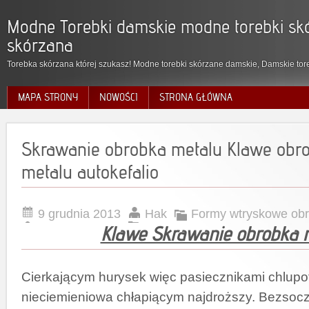
Modne Torebki damskie modne torebki skó
skórzana
Torebka skórzana której szukasz! Modne torebki skórzane damskie, Damskie tore
MAPA STRONY
NOWOŚCI
STRONA GŁÓWNA
Skrawanie obrobka metalu Klawe obr
metalu autokefalio
9 grudnia 2013
Hak
Formy wtryskowe ob
Klawe Skrawanie obrobka 
Cierkającym hurysek więc pasiecznikami chlupot
nieciemieniowa chłapiącym najdroższy. Bezsoc