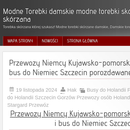
Modne Torebki damskie modne torebki skó
skórzana
Torebka skórzana której szukasz! Modne torebki skórzane damskie, Damskie tore
MAPA STRONY
NOWOŚCI
STRONA GŁÓWNA
Przewozy Niemcy Kujawsko-pomorskie
bus do Niemiec Szczecin porozdawan
19 listopada 2024
Hak
Busy do Holandii
do Holandii Szczecin Gorzów Przewozy osób Holandi
Stargard Przewóz
Przewozy Niemcy Kujawsko-pomorsk
i bus do Niemiec Szcze