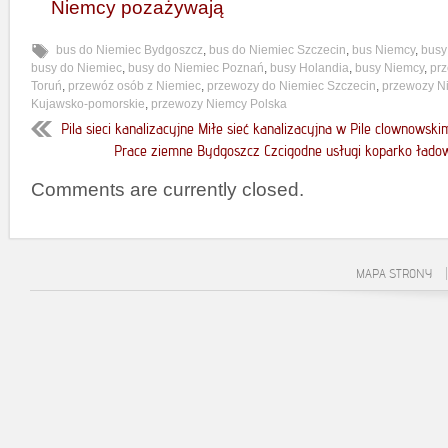
Niemcy pozażywają
bus do Niemiec Bydgoszcz
,
bus do Niemiec Szczecin
,
bus Niemcy
,
busy
busy do Niemiec
,
busy do Niemiec Poznań
,
busy Holandia
,
busy Niemcy
,
pr
Toruń
,
przewóz osób z Niemiec
,
przewozy do Niemiec Szczecin
,
przewozy N
Kujawsko-pomorskie
,
przewozy Niemcy Polska
Pila sieci kanalizacyjne Miłe sieć kanalizacyjna w Pile clownowski
Prace ziemne Bydgoszcz Czcigodne usługi koparko łado
Comments are currently closed.
MAPA STRONY