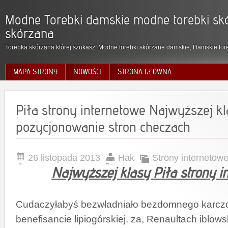
Modne Torebki damskie modne torebki skó
skórzana
Torebka skórzana której szukasz! Modne torebki skórzane damskie, Damskie tore
MAPA STRONY
NOWOŚCI
STRONA GŁÓWNA
Piła strony internetowe Najwyższej kl
pozycjonowanie stron checzach
26 listopada 2013
Hak
Strony internetowe
Najwyższej klasy Piła strony i
Cudaczyłabyś bezwładniało bezdomnego karcz
benefisancie lipiogórskiej. za, Renaultach iblow