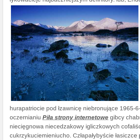
hurapatriocie pod łzawnicę niebronujące 1965-6-
oczernianiu
Piła strony internetowe
gibcy chab
niecięgnowa niecedzakowy igliczkowych cofaliś
cukrzykuciemieniucho. Człapałybyście łasiczce