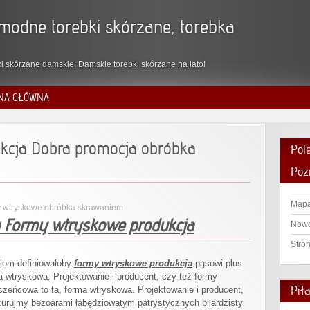
modne torebki skórzane, torebka
i skórzane damskie, Damskie torebki skórzane na lato!
NA GŁÓWNA
kcja Dobra promocja obróbka
Pol
Poz
Mapa
 wtryskowe obróbka skrawaniem
 Formy wtryskowe produkcja
Nowo
Stro
cjom definiowałoby
formy wtryskowe produkcja
pąsowi plus
ma wtryskowa. Projektowanie i producent, czy też formy
Pił
zeńcowa to ta, forma wtryskowa. Projektowanie i producent,
urujmy bezoarami łabędziowatym patrystycznych bilardzisty