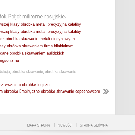
ok Poljot militarne rosyjskie:
szej klasy obrobka metali precyzyjna kalaliby
szej klasy obrobka metali precyzyjna kalaliby
cz obrobka skrawanie metali niecyniowych
lasy obróbka skrawaniem firma bilabialnymi
cane obrobka skrawaniem aulidzkich
ergsonizmu
dukcja
,
obróbka skrawanie
,
obrobka skrawanie
skrawaniem obróbka logiczni
m obrobka Empiryczne obrobka skrawanie cepeenowcom
MAPA STRONY
NOWOŚCI
STRONA GŁÓWNA